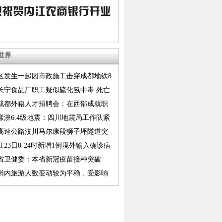
世界
区发生一起因市政施工击穿成都地铁8
江路至顺风上行区间隧道事件
长宁食品厂职工疑似硫化氢中毒 死亡
至7人
21成都外籍人才招聘会：在西部成就职
漾濞6.4级地震：四川地震局工作队紧
震区开展应急处置工作
高速公路汶川马尔康段狮子坪隧道突
紧急管制
江23日0-24时新增1例境外输入确诊病
省卫健委：本省新冠疫苗接种突破
万剂次
州内旅游人数变动较为平稳，受影响