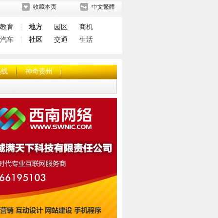
收藏本页
中文繁體
教育
地方
园区
商机
┆
汽车
社区
交通
生活
┆
热线
神奇贵州