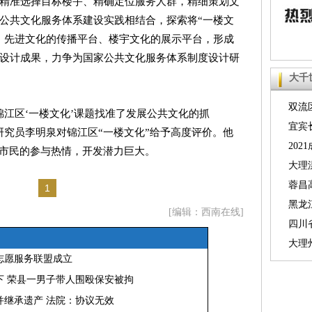
精准选择目标楼宇、精确定位服务人群，精细策划文
公共文化服务体系建设实践相结合，探索将“一楼文
、先进文化的传播平台、楼宇文化的展示平台，形成
设计成果，力争为国家公共文化服务体系制度设计研
大千
双流
锦江区‘一楼文化’课题找准了发展公共文化的抓
号线珠
宜宾
研究员李明泉对锦江区“一楼文化”给予高度评价。他
人数升
20
发市民的参与热情，开发潜力巨大。
业梦想
大理
急支援
蓉昌
1
发险情
黑龙
[编辑：西南在线]
例
四川
2000
大理
志愿服务联盟成立
不大
下 荣县一男子带人围殴保安被拘
并继承遗产 法院：协议无效