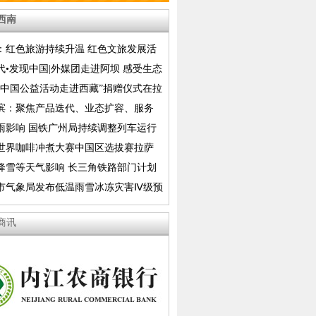
西南
：红色旅游持续升温 红色文旅发展活
释放
代•发现中国|外媒团走进阿坝 感受生态
美
香中国公益活动走进西藏”捐赠仪式在拉
滨：聚焦产品迭代、业态扩容、服务
推动亚布力夏季山地康养生态旅游全方
雨影响 国铁广州局持续调整列车运行
路部分列车采取停运措施
26世界咖啡冲煮大赛中国区选拔赛拉萨
举行
降雪等天气影响 长三角铁路部门计划
运部分列车
市气象局发布低温雨雪冰冻灾害Ⅳ级预
商讯