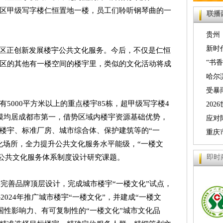
区甲级写字楼仁恒置地一楼，员工们聆听钢琴曲的一
联播
贵州
力持续
新时
江区正创新发展楼宇公共文化服务。今后，不仅是仁恒
人文之
“书
区的其他有一楼空间的楼宇里，类似的文化活动将成
萨举行
哈尔
提质 
受暴
5000平方米以上的重点楼宇85栋，超甲级写字楼4
位升级
京九铁
20
模均居成都市第一，借势区域内楼宇资源基础优势，
分区赛
应对
楼宇、标准厂房、城市综合体、保护建筑等的“一
临时停
重庆
化场所，全力提升公共文化服务水平能级，“一楼文
警
即时
国家公共文化服务体系制度设计研究课题。
年完善品牌顶层设计，完成城市楼宇“一楼文化”试点，
2024年推广城市楼宇“一楼文化”，并建成“一楼文
全国性影响力、有可复制性的“一楼文化”城市文化品