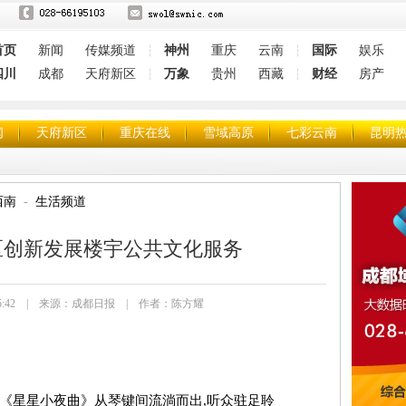
首页
新闻
传媒频道
神州
重庆
云南
国际
娱乐
┆
┆
四川
成都
天府新区
万象
贵州
西藏
财经
房产
┆
┆
闻
天府新区
重庆在线
雪域高原
七彩云南
昆明
西南
生活频道
区创新发展楼宇公共文化服务
 15:15:42 | 来源：成都日报 | 作者：陈方耀
《星星小夜曲》从琴键间流淌而出,听众驻足聆