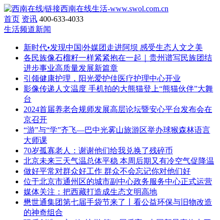
首页
资讯
400-633-4033
生活频道新闻
新时代•发现中国|外媒团走进阿坝 感受生态人文之美
各民族像石榴籽一样紧紧抱在一起｜贵州谱写民族团结
进步事业高质量发展新篇章
引领健康护理，阳光爱护佳医疗护理中心开业
影像传递人文温度 手机拍的大熊猫登上“熊猫伙伴”大舞
台
2024首届养老合规师发展高层论坛暨安心平台发布会在
京召开
“游”与“学”齐飞—巴中光雾山旅游区举办球猴森林语言
大师课
70岁孤寡老人：谢谢他们给我兑换了残碎币
北京未来三天气温总体平稳 本周后期又有冷空气促降温
做好平常对群众好工作 群众不会忘记你对他们好
位于北京市通州区的城市副中心政务服务中心正式运营
媒体关注：把西藏打造成生态文明高地
懋世通集团第七届手袋节来了丨看公益环保与旧物改造
的神奇组合