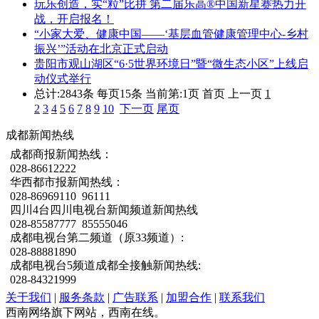
玩乐创造，实“粒”比拼 第二届乐高®中国新星赛热力开
战，开启报名！
“小家大爱、健康中国——‘基层血管健康管理中心-乡村
振兴’”活动在北京正式启动
贵阳市观山湖区“6·5世界环境日”暨“微生态小区”上线启
动仪式举行
总计:2843条 每页15条
当前第:1页 首页 上一页
1
2
3
4
5
6
7
8
9
10
下一页
尾页
成都新闻热线
成都商报新闻热线：
028-86612222
华西都市报新闻热线：
028-86969110 96111
四川4台四川电视台新闻频道新闻热线
028-85587777 85555046
成都电视台第二频道（原33频道）:
028-88881890
成都电视台5频道成都全接触新闻热线:
028-84321999
关于我们
|
服务条款
|
广告联系
|
加盟合作
|
联系我们
西南网络旗下网站，西南在线。