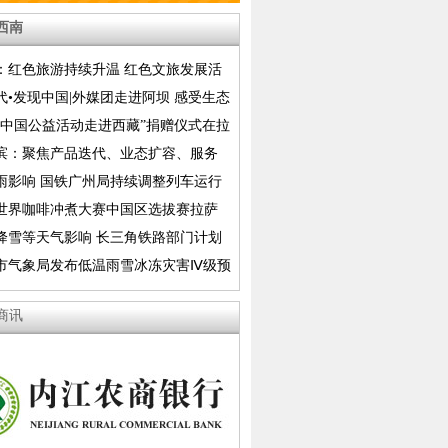
西南
：红色旅游持续升温 红色文旅发展活
释放
代•发现中国|外媒团走进阿坝 感受生态
美
香中国公益活动走进西藏”捐赠仪式在拉
滨：聚焦产品迭代、业态扩容、服务
推动亚布力夏季山地康养生态旅游全方
雨影响 国铁广州局持续调整列车运行
路部分列车采取停运措施
26世界咖啡冲煮大赛中国区选拔赛拉萨
举行
降雪等天气影响 长三角铁路部门计划
运部分列车
市气象局发布低温雨雪冰冻灾害Ⅳ级预
商讯