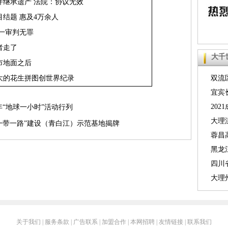
并继承遗产 法院：协议无效
结题 惠及4万余人
一审判无罪
者走了
大千
市地面之后
双流
大的花生拼图创世界纪录
号线珠
宜宾
人数升
20
8年“地球一小时”活动行列
业梦想
大理
一带一路”建设（青白江）示范基地揭牌
急支援
蓉昌
发险情
黑龙
例
四川
2000
大理
不大
关于我们
|
服务条款
|
广告联系
|
加盟合作
|
本网招聘
|
友情链接
|
联系我们