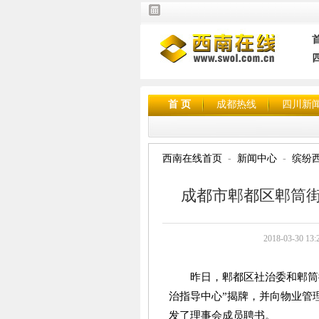
首 页
成都热线
四川新
西南在线首页
新闻中心
缤纷
成都市郫都区郫筒
2018-03-3
昨日，郫都区社治委和郫筒
治指导中心”揭牌，并向物业管
发了理事会成员聘书。