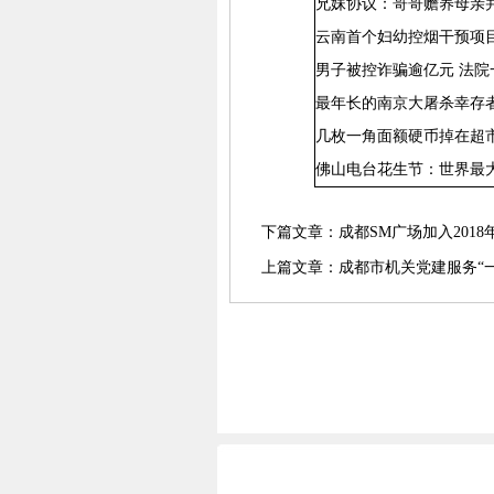
兄妹协议：哥哥赡养母亲
云南首个妇幼控烟干预项目
男子被控诈骗逾亿元 法院
最年长的南京大屠杀幸存
几枚一角面额硬币掉在超
佛山电台花生节：世界最
下篇文章：
成都SM广场加入201
上篇文章：
成都市机关党建服务“