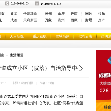
首页
新闻
传媒频道
神州
重庆
云南
国际
娱乐
┆
┆
四川
成都
天府新区
万象
贵州
西藏
财经
房产
┆
┆
闻
天府新区
重庆在线
雪域高原
七彩云南
昆明
西南
生活频道
街道成立小区（院落）自治指导中心
0 13:21:37 | 来源：成都日报 | 作者：张渝
街道党工委共同为“郫都区郫筒街道小区（院落）自
理专家、郫筒街道社管中心代表、社区“两委”代表颁