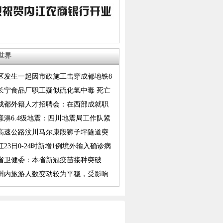
世界
区发生一起因市政施工击穿成都地铁8
江路至顺风上行区间隧道事件
长宁食品厂职工疑似硫化氢中毒 死亡
至7人
21成都外籍人才招聘会：在西部成就职
漾濞6.4级地震：四川地震局工作队紧
震区开展应急处置工作
高速公路汶川马尔康段狮子坪隧道突
紧急管制
江23日0-24时新增1例境外输入确诊病
省卫健委：本省新冠疫苗接种突破
万剂次
州内旅游人数变动较为平稳，受影响