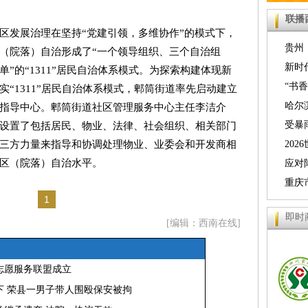
联播
区发展治理在坚持“党建引领，多维协作”的模式下，
贵州
（院落）自治形成了“一个领导组织、三个自治组
力持续
新时
”的“1311”居民自治体系模式。为探索构建体现新
人文之
“书
“1311”居民自治体系模式，郫筒街道率先启动建立
萨举行
哈尔
指导中心。郫筒街道社区管理服务中心主任李洁介
提质 
受暴
设置了包括居民、物业、法律、社会组织、相关部门
位升级
京九铁
20
三方力量来指导和协调处理物业、业委会和开发商相
区（院落）自治水平。
分区赛
应对
临时停
重庆
1
警
即时
[编辑：西南在线]
志愿服务联盟成立
下 荣县一男子带人围殴保安被拘