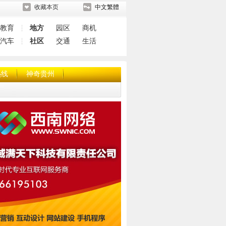
收藏本页
中文繁體
教育
地方
园区
商机
┆
汽车
社区
交通
生活
┆
热线
神奇贵州