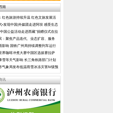
西南
：红色旅游持续升温 红色文旅发展活
释放
代•发现中国|外媒团走进阿坝 感受生态
美
香中国公益活动走进西藏”捐赠仪式在拉
滨：聚焦产品迭代、业态扩容、服务
推动亚布力夏季山地康养生态旅游全方
雨影响 国铁广州局持续调整列车运行
路部分列车采取停运措施
26世界咖啡冲煮大赛中国区选拔赛拉萨
举行
降雪等天气影响 长三角铁路部门计划
运部分列车
市气象局发布低温雨雪冰冻灾害Ⅳ级预
商讯