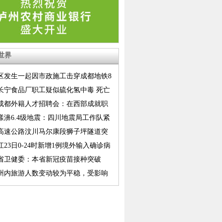
世界
区发生一起因市政施工击穿成都地铁8
江路至顺风上行区间隧道事件
长宁食品厂职工疑似硫化氢中毒 死亡
至7人
21成都外籍人才招聘会：在西部成就职
漾濞6.4级地震：四川地震局工作队紧
震区开展应急处置工作
高速公路汶川马尔康段狮子坪隧道突
紧急管制
江23日0-24时新增1例境外输入确诊病
省卫健委：本省新冠疫苗接种突破
万剂次
州内旅游人数变动较为平稳，受影响