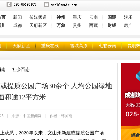
首页
新闻
传媒频道
神州
重庆
云南
国际
娱乐
┆
┆
四川
成都
天府新区
万象
贵州
西藏
财经
房产
┆
┆
闻
天府新区
重庆在线
雪域高原
七彩云南
昆明
西南
社会百态
建或提质公园广场30余个 人均公园绿地
面积逾12平方米
 22:58:25 | 来源：中国新闻网 | 作者：韩帅南
上获悉，2020年以来，文山州新建或提质公园广场