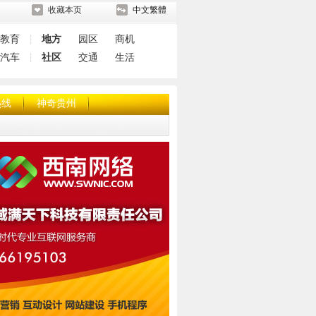
收藏本页
中文繁體
教育
地方
园区
商机
┆
汽车
社区
交通
生活
┆
热线
神奇贵州