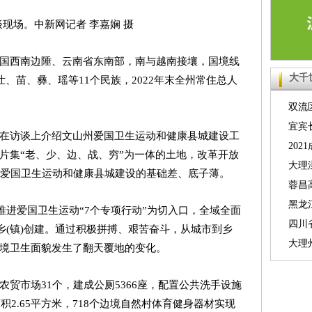
现场。中新网记者 李嘉娴 摄
国西南边陲、云南省东南部，南与越南接壤，国境线
大千
壮、苗、彝、瑶等11个民族，2022年末全州常住总人
双流
号线珠
宜宾
在访谈上介绍文山州爱国卫生运动和健康县城建设工
人数升
20
片集“老、少、边、战、穷”为一体的土地，改革开放
业梦想
大理
展爱国卫生运动和健康县城建设的基础差、底子薄。
急支援
蓉昌
发险情
黑龙
以推进爱国卫生运动“7个专项行动”为切入口，全域全面
例
四川
乡(镇)创建。通过积极拼搏、艰苦奋斗，从城市到乡
2000
大理
境卫生面貌发生了翻天覆地的变化。
不大
贸市场31个，建成公厕5366座，配置公共洗手设施
积2.65平方米，718个边境自然村体育健身器材实现