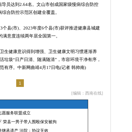
指导员达到2.64名。文山市创成国家级慢病综合防控
病综合防控示范区创建全覆盖。
3个县(市)、2023年度6个县(市)获评推进健康县城建
况的满意度连续两年居全国第一。
卫生健康意识得到增强、卫生健康文明习惯逐渐养
活垃圾“日产日清、随满随清”，市容环境干净有序，
范有序。
中新网曲靖4月17日电(记者 韩帅南)
1
[编辑：西南在线]
志愿服务联盟成立
下 荣县一男子带人围殴保安被拘
并继承遗产 法院：协议无效