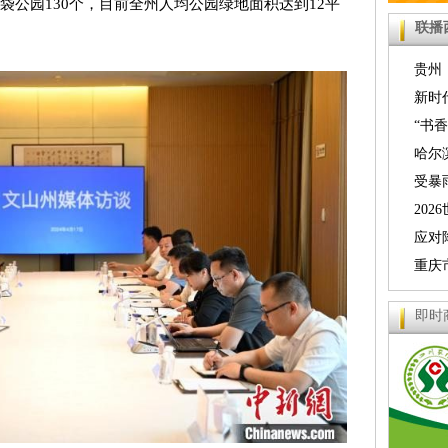
袋公园130个，目前全州人均公园绿地面积达到12平
联播
贵州
力持续
新时
人文之
“书
萨举行
哈尔
提质 
受暴
位升级
京九铁
20
分区赛
应对
临时停
重庆
警
即时