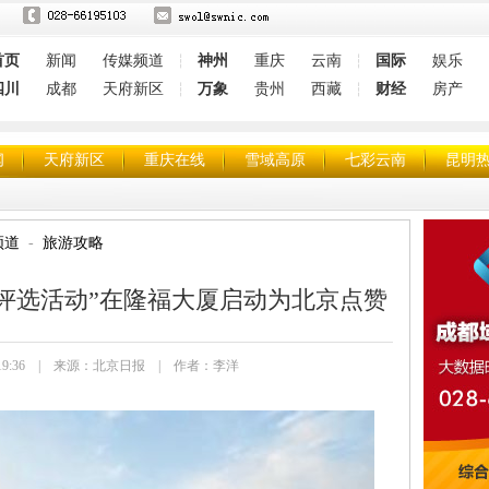
首页
新闻
传媒频道
神州
重庆
云南
国际
娱乐
┆
┆
四川
成都
天府新区
万象
贵州
西藏
财经
房产
┆
┆
闻
天府新区
重庆在线
雪域高原
七彩云南
昆明
频道
旅游攻略
评选活动”在隆福大厦启动为北京点赞
9 11:19:36 | 来源：北京日报 | 作者：李洋