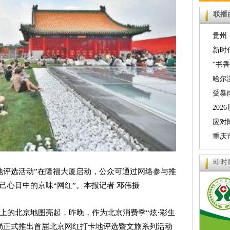
联播
贵州
力持续
新时
人文之
“书
萨举行
哈尔
提质 
受暴
位升级
京九铁
20
分区赛
应对
临时停
重庆
警
即时
地评选活动”在隆福大厦启动，公众可通过网络参与推
己心目中的京味“网红”。本报记者 邓伟摄
上的北京地图亮起，昨晚，作为北京消费季“炫·彩生
局正式推出首届北京网红打卡地评选暨文旅系列活动