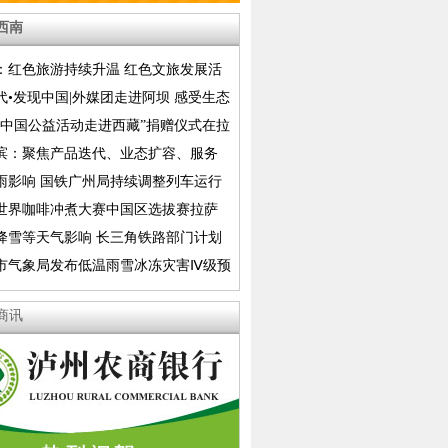
西南
：红色旅游持续升温 红色文旅发展活
释放
代•发现中国|外媒团走进阿坝 感受生态
美
香中国公益活动走进西藏”捐赠仪式在拉
滨：聚焦产品迭代、业态扩容、服务
推动亚布力夏季山地康养生态旅游全方
雨影响 国铁广州局持续调整列车运行
路部分列车采取停运措施
26世界咖啡冲煮大赛中国区选拔赛拉萨
举行
降雪等天气影响 长三角铁路部门计划
运部分列车
市气象局发布低温雨雪冰冻灾害Ⅳ级预
商讯