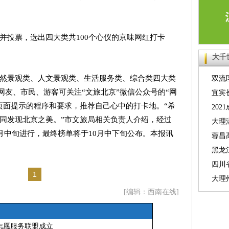
并投票，选出四大类共100个心仪的京味网红打卡
大千
然景观类、人文景观类、生活服务类、综合类四大类
双流
时，网友、市民、游客可关注“文旅北京”微信公众号的“网
号线珠
宜宾
页面提示的程序和要求，推荐自己心中的打卡地。“希
人数升
20
同发现北京之美。”市文旅局相关负责人介绍，经过
业梦想
大理
9月中旬进行，最终榜单将于10月中下旬公布。本报讯
急支援
蓉昌
发险情
黑龙
例
四川
1
2000
大理
[编辑：西南在线]
不大
志愿服务联盟成立