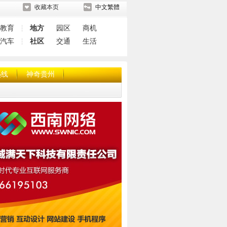
收藏本页
中文繁體
教育
地方
园区
商机
┆
汽车
社区
交通
生活
┆
热线
神奇贵州