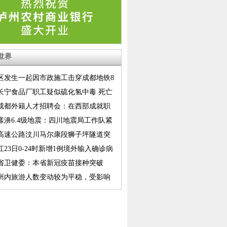
世界
区发生一起因市政施工击穿成都地铁8
江路至顺风上行区间隧道事件
长宁食品厂职工疑似硫化氢中毒 死亡
至7人
21成都外籍人才招聘会：在西部成就职
漾濞6.4级地震：四川地震局工作队紧
震区开展应急处置工作
高速公路汶川马尔康段狮子坪隧道突
紧急管制
江23日0-24时新增1例境外输入确诊病
省卫健委：本省新冠疫苗接种突破
万剂次
州内旅游人数变动较为平稳，受影响